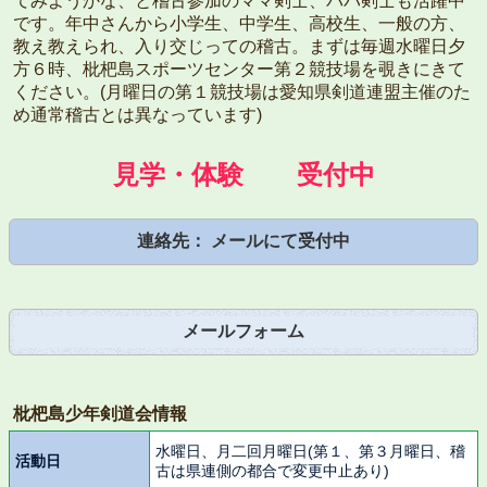
てみようかな、と稽古参加のママ剣士、パパ剣士も活躍中
です。年中さんから小学生、中学生、高校生、一般の方、
教え教えられ、入り交じっての稽古。まずは毎週水曜日夕
方６時、枇杷島スポーツセンター第２競技場を覗きにきて
ください。(月曜日の第１競技場は愛知県剣道連盟主催のた
め通常稽古とは異なっています)
見学・体験 受付中
連絡先：
メールにて受付中
メールフォーム
枇杷島少年剣道会情報
水曜日、月二回月曜日(第１、第３月曜日、稽
活動日
古は県連側の都合で変更中止あり)