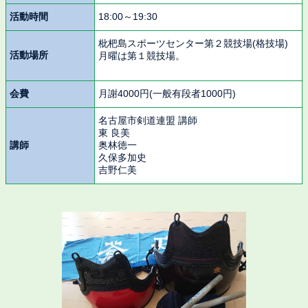
活動時間
18:00～19:30
枇杷島スポーツセンター第２競技場(格技場)
活動場所
月曜は第１競技場。
会費
月謝4000円(一般有段者1000円)
名古屋市剣道連盟 講師
東 良美
講師
奥林徳一
久保多加史
吉野仁美