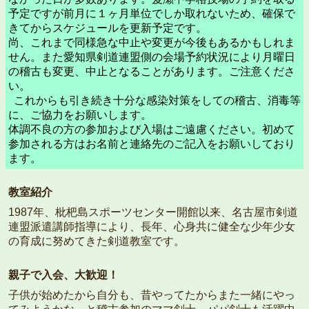
予定ですが前月に１ヶ月単位でしか取れないため、確保で
きてからスケジュールを更新予定です。
尚、これまで同様急な中止や変更が今後もあるかもしれま
せん。また愛知県剣道連盟側の会場予約状況により月曜日
の稽古も変更、中止となることがあります。ご注意くださ
い。
これからも引き続き十分な感染対策をしての稽古、消毒等
に、ご協力をお願いします。
体調不良の方の参加および入場はご遠慮ください。初めて
参加される方はお名前と連絡先のご記入をお願いしており
ます。
教室紹介
1987年、枇杷島スポーツセンター開館以来、名古屋市剣道
連盟派遣講師指導により、長年、心身共に健全な少年少女
の育成に努めてきた剣道教室です。
親子で入会、大歓迎！
子供が始めたから自分も、昔やってたからまた一緒にやっ