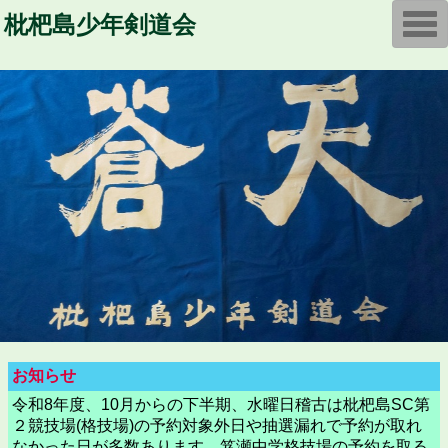
T
枇杷島少年剣道会
o
g
g
l
e
n
a
v
i
g
a
t
i
o
n
お知らせ
令和8年度、10月からの下半期、水曜日稽古は枇杷島SC第
２競技場(格技場)の予約対象外日や抽選漏れで予約が取れ
なかった日が多数あります。笈瀬中学格技場の予約を取る